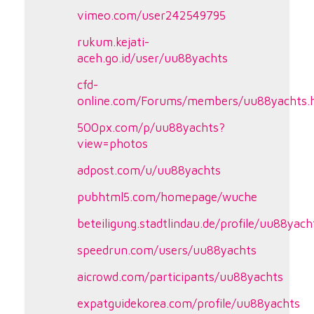
vimeo.com/user242549795
rukum.kejati-
aceh.go.id/user/uu88yachts
cfd-
online.com/Forums/members/uu88yachts.
500px.com/p/uu88yachts?
view=photos
adpost.com/u/uu88yachts
pubhtml5.com/homepage/wuche
beteiligung.stadtlindau.de/profile/uu88yach
speedrun.com/users/uu88yachts
aicrowd.com/participants/uu88yachts
expatguidekorea.com/profile/uu88yachts