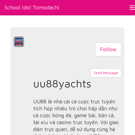
School Idol Tomodachi
T
n
Follow
Send Message
uu88yachts
UU88 là nhà cái cá cược trực tuyến
tích hợp nhiều trò chơi hấp dẫn như
cá cược bóng đá, game bài, bắn cá,
tài xỉu và casino trực tuyến. Với giao
diện trực quan, dễ sử dụng cùng hệ