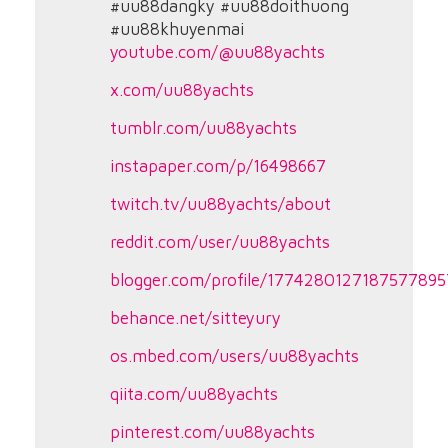
#uu88dangky #uu88doithuong
#uu88khuyenmai
youtube.com/@uu88yachts
x.com/uu88yachts
tumblr.com/uu88yachts
instapaper.com/p/16498667
twitch.tv/uu88yachts/about
reddit.com/user/uu88yachts
blogger.com/profile/1774280127187577895
behance.net/sitteyury
os.mbed.com/users/uu88yachts
qiita.com/uu88yachts
pinterest.com/uu88yachts