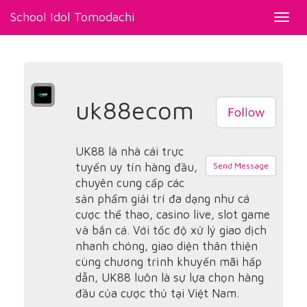
School Idol Tomodachi
Toggl
navig
uk88ecom
Follow
UK88 là nhà cái trực
tuyến uy tín hàng đầu,
Send Message
chuyên cung cấp các
sản phẩm giải trí đa dạng như cá
cược thể thao, casino live, slot game
và bắn cá. Với tốc độ xử lý giao dịch
nhanh chóng, giao diện thân thiện
cùng chương trình khuyến mãi hấp
dẫn, UK88 luôn là sự lựa chọn hàng
đầu của cược thủ tại Việt Nam.