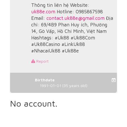
Thông tin liên hệ Website:
uk88e.com
Hotline: 0985867598
Email:
contact.uk88e@gmail.com
Địa
chỉ: 69/4B9 Phan Huy ích, Phường
14, Gò Vấp, Hồ Chí Minh, Việt Nam
Hashtags: #Uk88 #Uk88Com
#Uk88Casino #LinkUk88
#NhacaiUk88 #Uk88e
Report
Birthdate
1991-01-01 (35 years old)
No account.