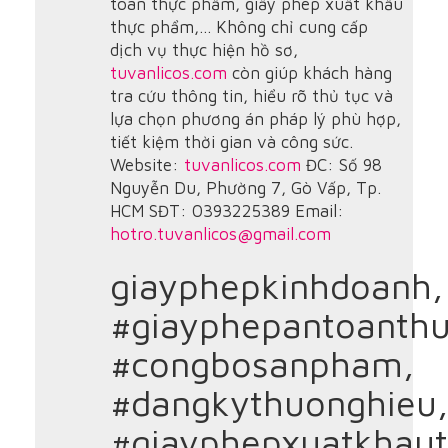
toàn thực phẩm, giấy phép xuất khẩu
thực phẩm,... Không chỉ cung cấp
dịch vụ thực hiện hồ sơ,
tuvanlicos.com
còn giúp khách hàng
tra cứu thông tin, hiểu rõ thủ tục và
lựa chọn phương án pháp lý phù hợp,
tiết kiệm thời gian và công sức.
Website:
tuvanlicos.com
ĐC: Số 98
Nguyễn Du, Phường 7, Gò Vấp, Tp.
HCM SĐT: 0393225389 Email:
hotro.tuvanlicos@gmail.com
giayphepkinhdoanh,
#giayphepantoanth
#congbosanpham,
#dangkythuonghieu,
#giayphepxuatkhau