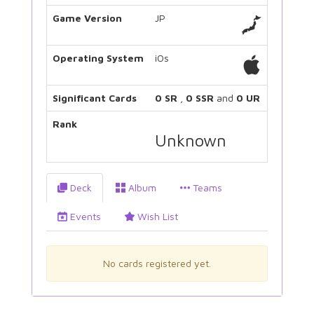
Game Version
JP
Operating System
iOs
Significant Cards
0 SR
,
0 SSR
and
0 UR
Rank
Unknown
Deck
Album
Teams
Events
Wish List
No cards registered yet.