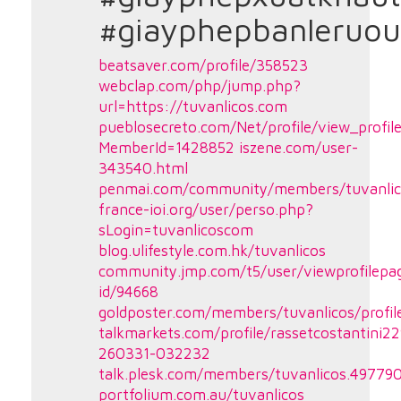
#giayphepbanleruou
beatsaver.com/profile/358523
webclap.com/php/jump.php?
url=https://tuvanlicos.com
pueblosecreto.com/Net/profile/view_profil
MemberId=1428852
iszene.com/user-
343540.html
penmai.com/community/members/tuvanlic
france-ioi.org/user/perso.php?
sLogin=tuvanlicoscom
blog.ulifestyle.com.hk/tuvanlicos
community.jmp.com/t5/user/viewprofilepa
id/94668
goldposter.com/members/tuvanlicos/profil
talkmarkets.com/profile/rassetcostantini22
260331-032232
talk.plesk.com/members/tuvanlicos.49779
portfolium.com.au/tuvanlicos