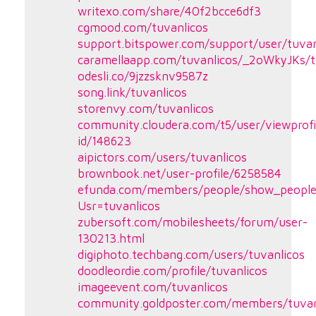
writexo.com/share/40f2bcce6df3
cgmood.com/tuvanlicos
support.bitspower.com/support/user/tuvan
caramellaapp.com/tuvanlicos/_2oWkyJKs/t
odesli.co/9jzzsknv9587z
song.link/tuvanlicos
storenvy.com/tuvanlicos
community.cloudera.com/t5/user/viewprofi
id/148623
aipictors.com/users/tuvanlicos
brownbook.net/user-profile/6258584
efunda.com/members/people/show_people
Usr=tuvanlicos
zubersoft.com/mobilesheets/forum/user-
130213.html
digiphoto.techbang.com/users/tuvanlicos
doodleordie.com/profile/tuvanlicos
imageevent.com/tuvanlicos
community.goldposter.com/members/tuvanl