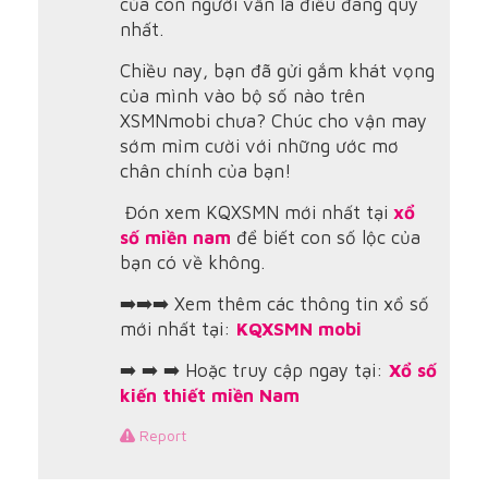
của con người vẫn là điều đáng quý
nhất.
Chiều nay, bạn đã gửi gắm khát vọng
của mình vào bộ số nào trên
XSMNmobi chưa? Chúc cho vận may
sớm mỉm cười với những ước mơ
chân chính của bạn!
Đón xem KQXSMN mới nhất tại
xổ
số miền nam
để biết con số lộc của
bạn có về không.
➡️➡️➡️ Xem thêm các thông tin xổ số
mới nhất tại:
KQXSMN mobi
➡️ ➡️ ➡️ Hoặc truy cập ngay tại:
Xổ số
kiến thiết miền Nam
Report