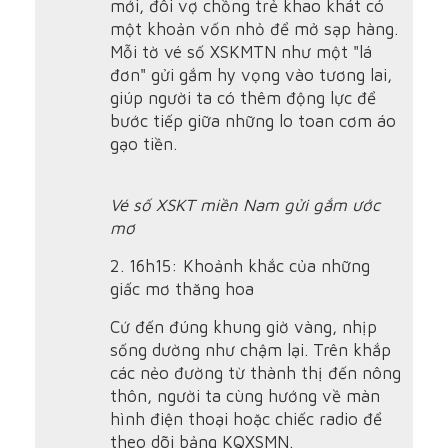
mới, đôi vợ chồng trẻ khao khát có
một khoản vốn nhỏ để mở sạp hàng.
Mỗi tờ vé số XSKMTN như một "lá
đơn" gửi gắm hy vọng vào tương lai,
giúp người ta có thêm động lực để
bước tiếp giữa những lo toan cơm áo
gạo tiền.
Vé số XSKT miền Nam gửi gắm ước
mơ
2. 16h15: Khoảnh khắc của những
giấc mơ thăng hoa
Cứ đến đúng khung giờ vàng, nhịp
sống dường như chậm lại. Trên khắp
các nẻo đường từ thành thị đến nông
thôn, người ta cùng hướng về màn
hình điện thoại hoặc chiếc radio để
theo dõi bảng KQXSMN.