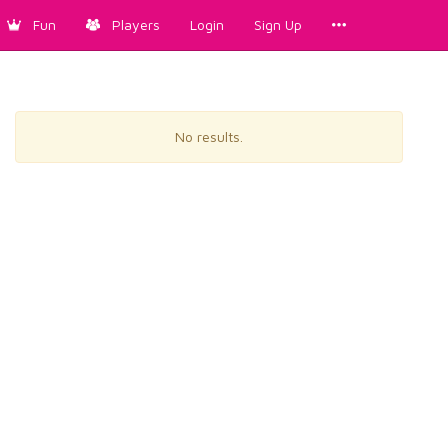
Fun
Players
Login
Sign Up
No results.