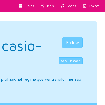
Cards
Idols
Songs
Events
-casio-
Follow
Send Message
profissional Tagima que vai transformar seu