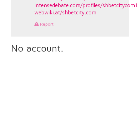
intensedebate.com/profiles/shbetcitycom1
webwiki.at/shbetcity.com
Report
No account.