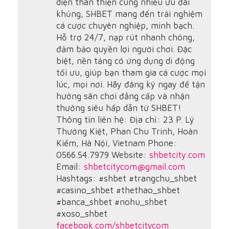
diện thân thiện cùng nhiều ưu đãi
khủng, SHBET mang đến trải nghiệm
cá cược chuyên nghiệp, minh bạch.
Hỗ trợ 24/7, nạp rút nhanh chóng,
đảm bảo quyền lợi người chơi. Đặc
biệt, nền tảng có ứng dụng di động
tối ưu, giúp bạn tham gia cá cược mọi
lúc, mọi nơi. Hãy đăng ký ngay để tận
hưởng sân chơi đẳng cấp và nhận
thưởng siêu hấp dẫn từ SHBET!
Thông tin liên hệ: Địa chỉ: 23 P. Lý
Thường Kiệt, Phan Chu Trinh, Hoàn
Kiếm, Hà Nội, Vietnam Phone:
0566.54.7979 Website:
shbetcity.com
Email:
shbetcitycom@gmail.com
Hashtags: #shbet #trangchu_shbet
#casino_shbet #thethao_shbet
#banca_shbet #nohu_shbet
#xoso_shbet
facebook.com/shbetcitycom