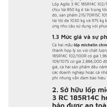
Lốp Agilis 3 RC 185R14C 102/
chịu tải 850 kg ở tải trọng tố
đó, sản phẩm 215/70R15C 109
tải tối đa 1030 kg và 975 kg 
ứng nhu cầu sử dụng với phươ
1.3 Mức giá và sự p
Cả hai mẫu
lốp michelin chí
thành hợp lý so với chất lượ
185R14C 102/100R có giá 1,9
109/107S có giá 2,886,000 đ
giá, cả hai sản phẩm đều nằm
các doanh nghiệp hoặc cá nhân
phí nhưng vẫn đảm bảo hiệu s
2. Sở hữu lốp mi
3 RC 185R14C h
bảo được an toà