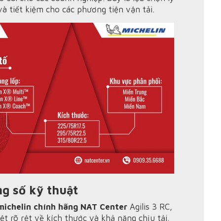
à tiết kiệm cho các phương tiện vận tải.
ng số kỹ thuật
michelin chính hãng NAT Center
Agilis 3 RC,
ệt rõ rệt về kích thước và khả năng chịu tải.