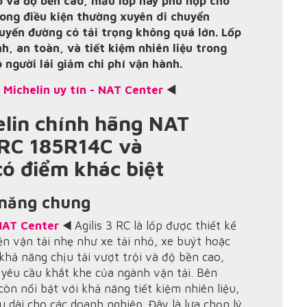
p và độ bền cao, mẫu lốp này phù hợp cho
ong điều kiện thường xuyên di chuyển
tuyến đường có tải trọng không quá lớn. Lốp
, an toàn, và tiết kiệm nhiên liệu trong
 người lái giảm chi phí vận hành.
p Michelin uy tín - NAT Center
◀️
helin chính hãng NAT
3 RC 185R14C và
ó điểm khác biệt
h năng chung
NAT Center
◀️ Agilis 3 RC là lốp được thiết kế
ện vận tải nhẹ như xe tải nhỏ, xe buýt hoặc
khả năng chịu tải vượt trội và độ bền cao,
 yêu cầu khắt khe của ngành vận tải. Bên
còn nổi bật với khả năng tiết kiệm nhiên liệu,
u dài cho các doanh nghiệp. Đây là lựa chọn lý