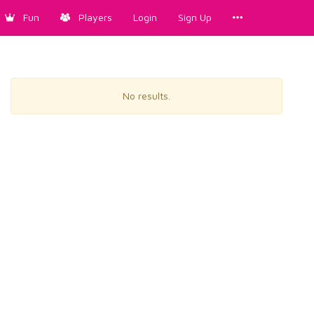
Fun
Players
Login
Sign Up
No results.