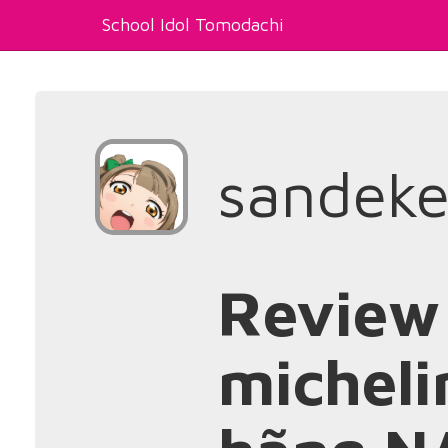
School Idol Tomodachi
sandek
Review
micheli