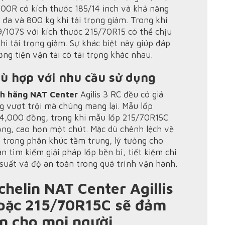
100R có kích thước 185/14 inch và khả năng
i đa và 800 kg khi tải trọng giảm. Trong khi
/107S với kích thước 215/70R15 có thể chịu
khi tải trọng giảm. Sự khác biệt này giúp đáp
ng tiện vận tải có tải trọng khác nhau.
hù hợp với nhu cầu sử dụng
nh hãng NAT Center
Agilis 3 RC đều có giá
ng vượt trội mà chúng mang lại. Mẫu lốp
64,000 đồng, trong khi mẫu lốp 215/70R15C
ồng, cao hơn một chút. Mặc dù chênh lệch về
 trong phân khúc tầm trung, lý tưởng cho
 tìm kiếm giải pháp lốp bền bỉ, tiết kiệm chi
uất và độ an toàn trong quá trình vận hành.
chelin NAT Center Agillis
oặc 215/70R15C sẽ đảm
n cho mọi người