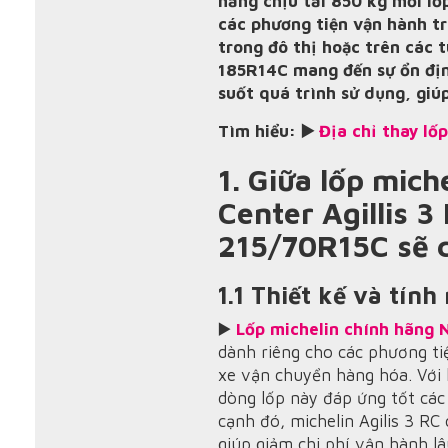
năng chịu tải 850 kg mỗi lố
các phương tiện vận hành tr
trong đô thị hoặc trên các 
185R14C mang đến sự ổn định
suốt quá trình sử dụng, giúp
Tìm hiểu: ▶️
Địa chỉ thay lố
1. Giữa lốp mic
Center Agillis 
215/70R15C sẽ c
1.1 Thiết kế và tín
▶️
Lốp michelin chính hãng 
dành riêng cho các phương ti
xe vận chuyển hàng hóa. Với 
dòng lốp này đáp ứng tốt các
cạnh đó, michelin Agilis 3 RC 
giúp giảm chi phí vận hành lâ