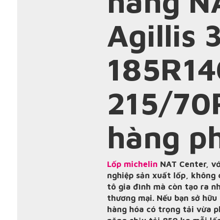
hãng N
Agillis 
185R14
215/70R
hàng p
Lốp michelin
NAT Center, vớ
nghiệp sản xuất lốp, không 
tô gia đình mà còn tạo ra n
thương mại. Nếu bạn sở hữu 
hàng hóa có trọng tải vừa ph