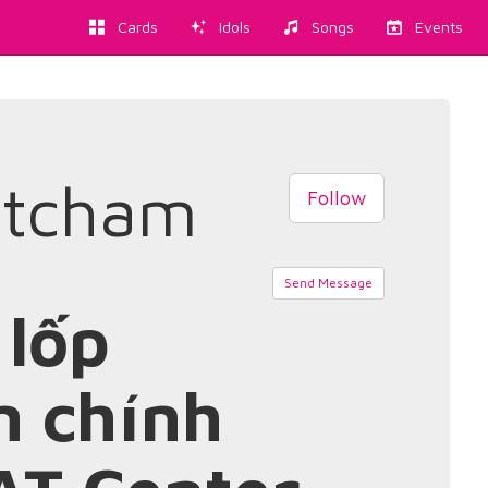
Cards
Idols
Songs
Events
etcham
Follow
Send Message
 lốp
n chính