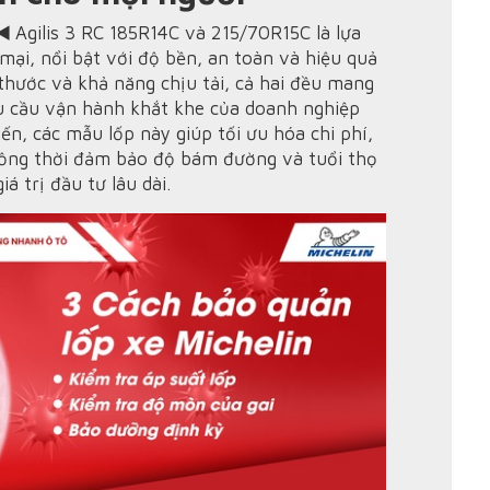
️ Agilis 3 RC 185R14C và 215/70R15C là lựa
mại, nổi bật với độ bền, an toàn và hiệu quả
 thước và khả năng chịu tải, cả hai đều mang
hu cầu vận hành khắt khe của doanh nghiệp
iến, các mẫu lốp này giúp tối ưu hóa chi phí,
đồng thời đảm bảo độ bám đường và tuổi thọ
á trị đầu tư lâu dài.