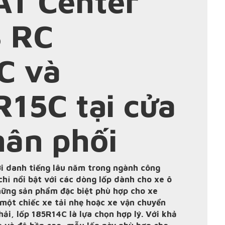
AT Center
3 RC
C và
15C tại cửa
hân phối
i danh tiếng lâu năm trong ngành công
chỉ nổi bật với các dòng lốp dành cho xe ô
hững sản phẩm đặc biệt phù hợp cho xe
một chiếc xe tải nhẹ hoặc xe vận chuyển
ải, lốp 185R14C là lựa chọn hợp lý. Với khả