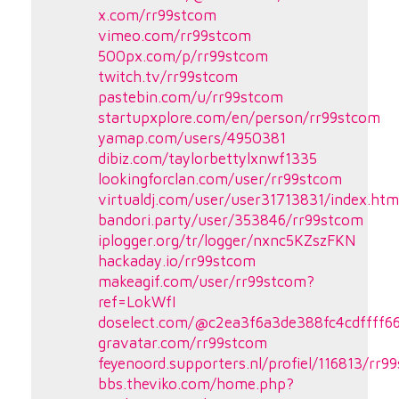
x.com/rr99stcom
vimeo.com/rr99stcom
500px.com/p/rr99stcom
twitch.tv/rr99stcom
pastebin.com/u/rr99stcom
startupxplore.com/en/person/rr99stcom
yamap.com/users/4950381
dibiz.com/taylorbettylxnwf1335
lookingforclan.com/user/rr99stcom
virtualdj.com/user/user31713831/index.htm
bandori.party/user/353846/rr99stcom
iplogger.org/tr/logger/nxnc5KZszFKN
hackaday.io/rr99stcom
makeagif.com/user/rr99stcom?
ref=LokWfI
doselect.com/@c2ea3f6a3de388fc4cdffff6
gravatar.com/rr99stcom
feyenoord.supporters.nl/profiel/116813/rr9
bbs.theviko.com/home.php?