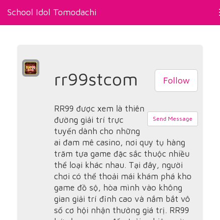
School Idol Tomodachi
rr99stcom
Follow
RR99 được xem là thiên
đường giải trí trực
Send Message
tuyến dành cho những
ai đam mê casino, nơi quy tụ hàng
trăm tựa game đặc sắc thuộc nhiều
thể loại khác nhau. Tại đây, người
chơi có thể thoải mái khám phá kho
game đồ sộ, hòa mình vào không
gian giải trí đỉnh cao và nắm bắt vô
số cơ hội nhận thưởng giá trị. RR99