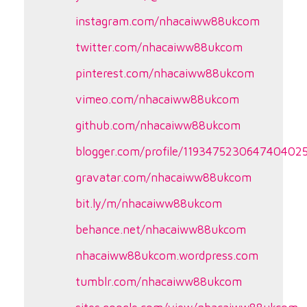
instagram.com/nhacaiww88ukcom
twitter.com/nhacaiww88ukcom
pinterest.com/nhacaiww88ukcom
vimeo.com/nhacaiww88ukcom
github.com/nhacaiww88ukcom
blogger.com/profile/119347523064740402
gravatar.com/nhacaiww88ukcom
bit.ly/m/nhacaiww88ukcom
behance.net/nhacaiww88ukcom
nhacaiww88ukcom.wordpress.com
tumblr.com/nhacaiww88ukcom