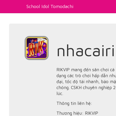
School Idol Tomodachi
nhacairi
RIKVIP mang đến sân chơi cá 
dạng các trò chơi hấp dẫn như
đại, tốc độ tải nhanh, bảo m
chóng. CSKH chuyên nghiệp 2
lúc.
Thông tin liên hệ:
Thương hiệu: RIKVIP