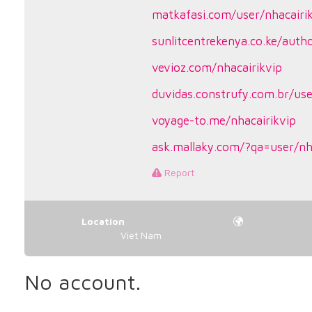
matkafasi.com/user/nhacairi
sunlitcentrekenya.co.ke/autho
vevioz.com/nhacairikvip
duvidas.construfy.com.br/use
voyage-to.me/nhacairikvip
ask.mallaky.com/?qa=user/nh
Report
Location
Viet Nam
No account.