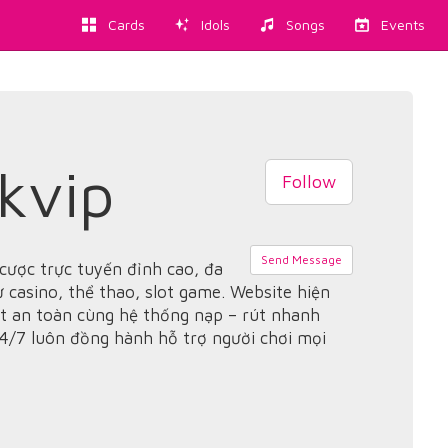
Cards
Idols
Songs
Events
kvip
Follow
Send Message
cược trực tuyến đỉnh cao, đa
 casino, thể thao, slot game. Website hiện
ật an toàn cùng hệ thống nạp – rút nhanh
4/7 luôn đồng hành hỗ trợ người chơi mọi