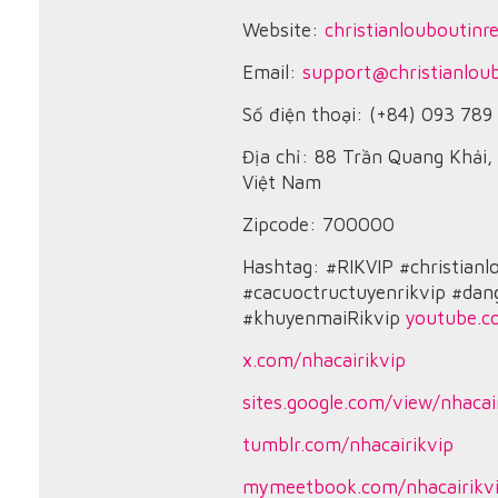
Website:
christianlouboutin
Email:
support@christianlou
Số điện thoại: (+84) 093 789
Địa chỉ: 88 Trần Quang Khải,
Việt Nam
Zipcode: 700000
Hashtag: #RIKVIP #christian
#cacuoctructuyenrikvip #dan
#khuyenmaiRikvip
youtube.c
x.com/nhacairikvip
sites.google.com/view/nhacai
tumblr.com/nhacairikvip
mymeetbook.com/nhacairikv