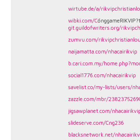
wirtube.de/a/rikvipchristian
wibki.com/C
ổnggameRIKVIP
git.guildofwriters.org/rikvip
zumvu.com/rikvipchristianlo
naijamatta.com/nhacairikvip
b.cari.com.my/home.php?mo
social1776.com/nhacairikvip
savelist.co/my-lists/users/nha
zazzle.com/mbr/2382375269
jigsawplanet.com/nhacairikvi
slideserve.com/Cng236
blacksnetwork.net/nhacairikv