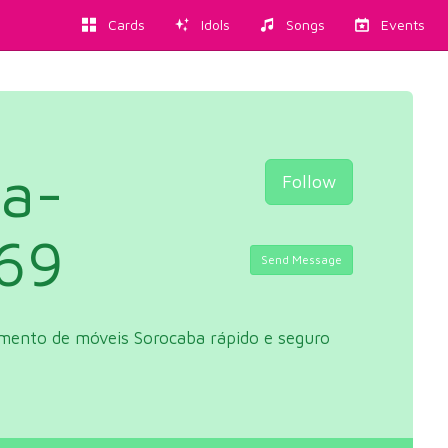
Cards
Idols
Songs
Events
a-
Follow
i69
Send Message
mento de móveis Sorocaba rápido e seguro