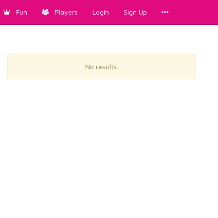
Fun
Players
Login
Sign Up
No results.