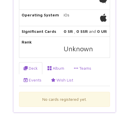
Operating System
iOs
Significant Cards
0 SR
,
0 SSR
and
0 UR
Rank
Unknown
Deck
Album
Teams
Events
Wish List
No cards registered yet.