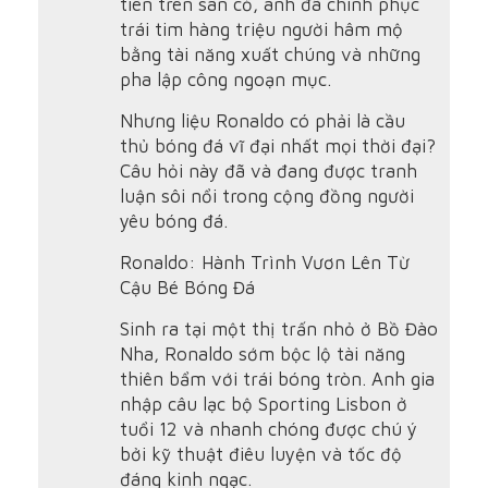
tiên trên sân cỏ, anh đã chinh phục
trái tim hàng triệu người hâm mộ
bằng tài năng xuất chúng và những
pha lập công ngoạn mục.
Nhưng liệu Ronaldo có phải là cầu
thủ bóng đá vĩ đại nhất mọi thời đại?
Câu hỏi này đã và đang được tranh
luận sôi nổi trong cộng đồng người
yêu bóng đá.
Ronaldo: Hành Trình Vươn Lên Từ
Cậu Bé Bóng Đá
Sinh ra tại một thị trấn nhỏ ở Bồ Đào
Nha, Ronaldo sớm bộc lộ tài năng
thiên bẩm với trái bóng tròn. Anh gia
nhập câu lạc bộ Sporting Lisbon ở
tuổi 12 và nhanh chóng được chú ý
bởi kỹ thuật điêu luyện và tốc độ
đáng kinh ngạc.