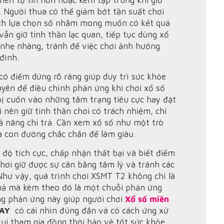
nên tự tin hơn hoặc kém tập trung khi giữ
. Người thua có thể giảm bớt tần suất chơi
ch lựa chọn số nhằm mong muốn có kết quả
vẫn giữ tinh thần lạc quan, tiếp tục dùng xổ
í nhẹ nhàng, tránh để việc chơi ảnh hưởng
 đình.
ó điểm dừng rõ ràng giúp duy trì sức khỏe
uyên để điều chỉnh phản ứng khi chơi xổ số
ị cuốn vào những tâm trạng tiêu cực hay đặt
 nên giữ tinh thần chơi có trách nhiệm, chỉ
hả năng chi trả. Cần xem xổ số như một trò
 là con đường chắc chắn để làm giàu.
i độ tích cực, chấp nhận thất bại và biết điểm
hơi giữ được sự cân bằng tâm lý và tránh các
ư vậy, quá trình chơi XSMT T2 không chỉ là
quả mà kèm theo đó là một chuỗi phản ứng
ng phản ứng này giúp người chơi
Xổ số miền
GAY
có cái nhìn đúng đắn và có cách ứng xử
ui tham gia đồng thời bảo vệ tốt sức khỏe