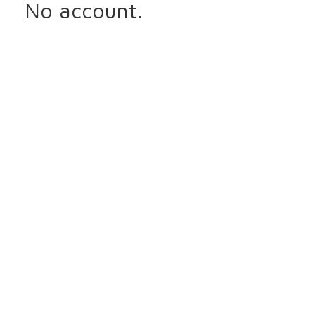
No account.