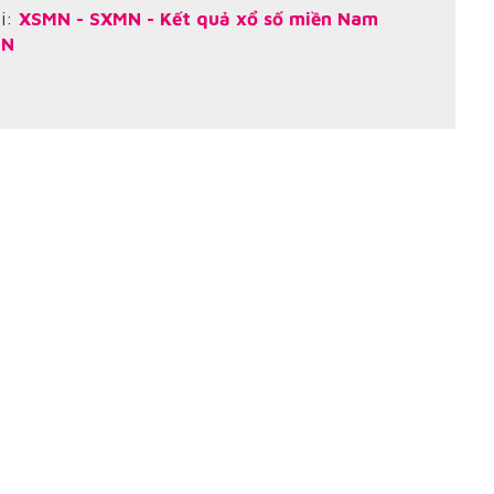
ại:
XSMN - SXMN - Kết quả xổ số miền Nam
MN