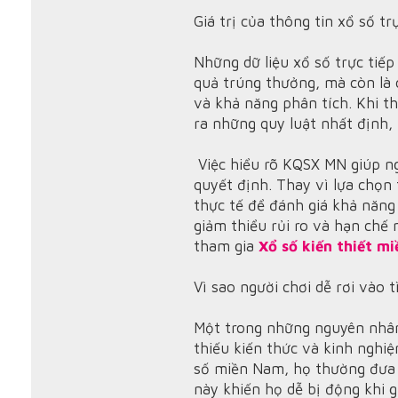
Giá trị của thông tin xổ số t
Những dữ liệu xổ số trực tiế
quả trúng thưởng, mà còn là 
và khả năng phân tích. Khi t
ra những quy luật nhất định, 
Việc hiểu rõ KQSX MN giúp ng
quyết định. Thay vì lựa chọn 
thực tế để đánh giá khả năng 
giảm thiểu rủi ro và hạn chế
tham gia
Xổ số kiến thiết m
Vì sao người chơi dễ rơi vào 
Một trong những nguyên nhân
thiếu kiến thức và kinh nghi
số miền Nam, họ thường đưa 
này khiến họ dễ bị động khi