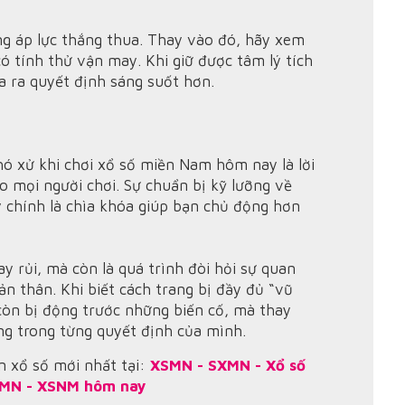
g áp lực thắng thua. Thay vào đó, hãy xem
 có tính thử vận may. Khi giữ được tâm lý tích
a ra quyết định sáng suốt hơn.
ó xử khi chơi xổ số miền Nam hôm nay là lời
 mọi người chơi. Sự chuẩn bị kỹ lưỡng về
ý chính là chìa khóa giúp bạn chủ động hơn
ay rủi, mà còn là quá trình đòi hỏi sự quan
ản thân. Khi biết cách trang bị đầy đủ “vũ
 còn bị động trước những biến cố, mà thay
ộng trong từng quyết định của mình.
n xổ số mới nhất tại:
XSMN - SXMN - Xổ số
MN - XSNM hôm nay