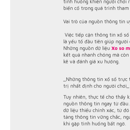
tình huống khiến người chơi r
biến cố trong quá trình tham 
Vai trò của nguồn thông tin 
Việc tiếp cận thông tin xổ 
là yếu tố đầu tiên giúp người
Những nguồn dữ liệu
Xo so m
kết quả nhanh chóng mà còn h
kê và đánh giá xu hướng.
_Những thông tin xổ số trực
trị nhất định cho người chơi_
Tuy nhiên, thực tế cho thấy k
nguồn thông tin ngay từ đầu.
dữ liệu thiếu chính xác, từ đ
tảng thông tin vững chắc, ngư
khi gặp tình huống bất ngờ.