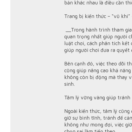
bản khác nhau là điều cần thi
Trang bị kiến thức – “vũ khí”
_
_Trong hành trình tham gia
quan trọng nhất giúp người c
luật chơi, cách phân tích kết
giúp người chơi đưa ra quyết 
Bên cạnh đó, việc theo dõi t
cũng giúp nâng cao khả năng t
không còn bị động mà thay v
sinh.
Tâm lý vững vàng giúp tránh 
Ngoài kiến thức, tâm lý cũng 
giữ sự bình tĩnh, tránh để cả
không như mong đợi, việc giữ
chọn sai lầm tiếp theo.