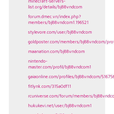
minecraft-servers-
list.org/details/bj88vndcom
forum.dmec.vn/index.php?
members/bj88vndcom1.196521
stylevore.com/user/bj88vndcom
goldposter.com/members/bj88vndcom/prof
maanation.com/bj88vndcom
nintendo-
master.com/profil/bj88vndcom1
gaiaonline.com/profiles/bj88vndcom/51675
fitlynk.com/315a0df11
rcuniverse.com/forum/members/bj88vndc
hukukevi.net/user/bj88vndcom1