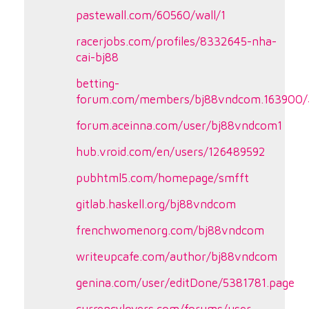
pastewall.com/60560/wall/1
racerjobs.com/profiles/8332645-nha-
cai-bj88
betting-
forum.com/members/bj88vndcom.163900/
forum.aceinna.com/user/bj88vndcom1
hub.vroid.com/en/users/126489592
pubhtml5.com/homepage/smfft
gitlab.haskell.org/bj88vndcom
frenchwomenorg.com/bj88vndcom
writeupcafe.com/author/bj88vndcom
genina.com/user/editDone/5381781.page