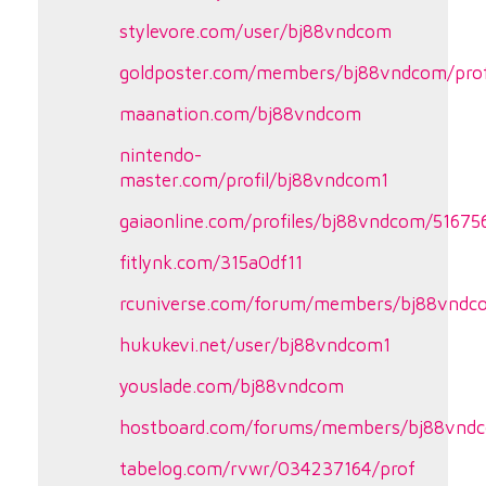
stylevore.com/user/bj88vndcom
goldposter.com/members/bj88vndcom/prof
maanation.com/bj88vndcom
nintendo-
master.com/profil/bj88vndcom1
gaiaonline.com/profiles/bj88vndcom/51675
fitlynk.com/315a0df11
rcuniverse.com/forum/members/bj88vndc
hukukevi.net/user/bj88vndcom1
youslade.com/bj88vndcom
hostboard.com/forums/members/bj88vndc
tabelog.com/rvwr/034237164/prof