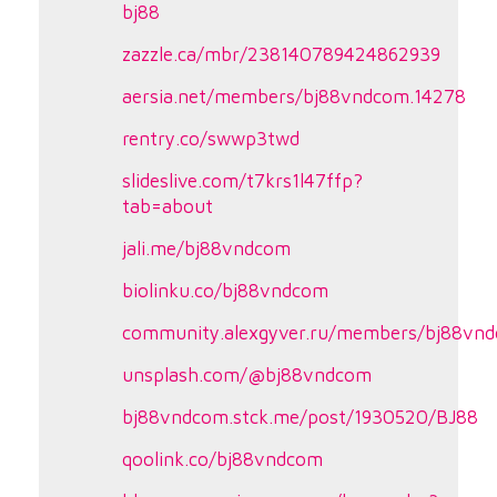
bj88
zazzle.ca/mbr/238140789424862939
aersia.net/members/bj88vndcom.14278
rentry.co/swwp3twd
slideslive.com/t7krs1l47ffp?
tab=about
jali.me/bj88vndcom
biolinku.co/bj88vndcom
community.alexgyver.ru/members/bj88vn
unsplash.com/@bj88vndcom
bj88vndcom.stck.me/post/1930520/BJ88
qoolink.co/bj88vndcom