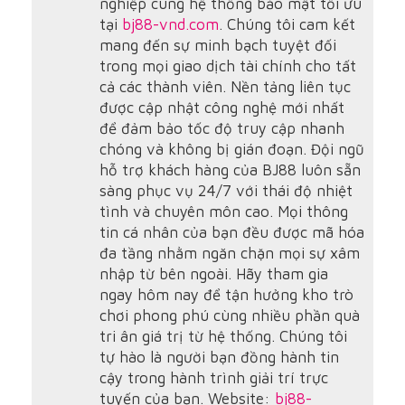
nghiệp cùng hệ thống bảo mật tối ưu
tại
bj88-vnd.com
. Chúng tôi cam kết
mang đến sự minh bạch tuyệt đối
trong mọi giao dịch tài chính cho tất
cả các thành viên. Nền tảng liên tục
được cập nhật công nghệ mới nhất
để đảm bảo tốc độ truy cập nhanh
chóng và không bị gián đoạn. Đội ngũ
hỗ trợ khách hàng của BJ88 luôn sẵn
sàng phục vụ 24/7 với thái độ nhiệt
tình và chuyên môn cao. Mọi thông
tin cá nhân của bạn đều được mã hóa
đa tầng nhằm ngăn chặn mọi sự xâm
nhập từ bên ngoài. Hãy tham gia
ngay hôm nay để tận hưởng kho trò
chơi phong phú cùng nhiều phần quà
tri ân giá trị từ hệ thống. Chúng tôi
tự hào là người bạn đồng hành tin
cậy trong hành trình giải trí trực
tuyến của bạn. Website:
bj88-