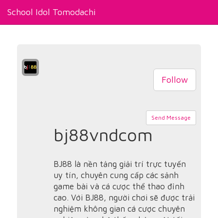
School Idol Tomodachi
Follow
Send Message
bj88vndcom
BJ88 là nền tảng giải trí trực tuyến
uy tín, chuyên cung cấp các sảnh
game bài và cá cược thể thao đỉnh
cao. Với BJ88, người chơi sẽ được trải
nghiệm không gian cá cược chuyên