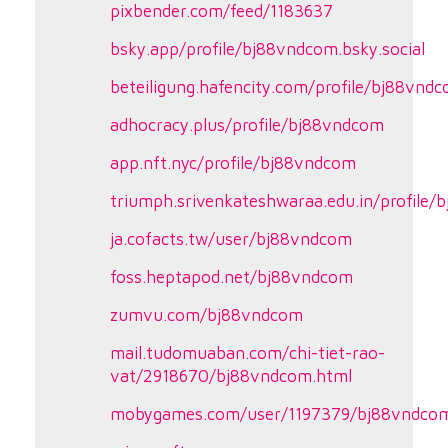
pixbender.com/feed/1183637
bsky.app/profile/bj88vndcom.bsky.social
beteiligung.hafencity.com/profile/bj88vnd
adhocracy.plus/profile/bj88vndcom
app.nft.nyc/profile/bj88vndcom
triumph.srivenkateshwaraa.edu.in/profile/
ja.cofacts.tw/user/bj88vndcom
foss.heptapod.net/bj88vndcom
zumvu.com/bj88vndcom
mail.tudomuaban.com/chi-tiet-rao-
vat/2918670/bj88vndcom.html
mobygames.com/user/1197379/bj88vndco