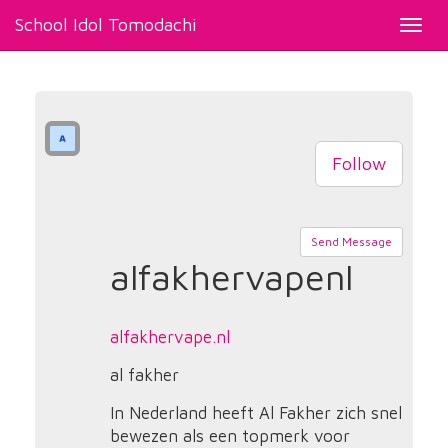
School Idol Tomodachi
Toggl
navig
Follow
Send Message
alfakhervapenl
alfakhervape.nl
al fakher
In Nederland heeft Al Fakher zich snel
bewezen als een topmerk voor