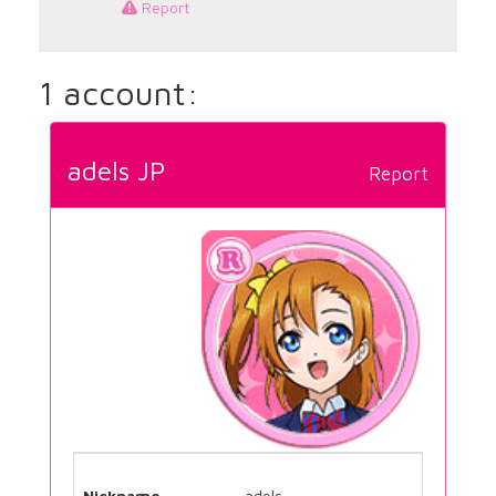
Report
1 account:
adels JP
Report
Nickname
adels