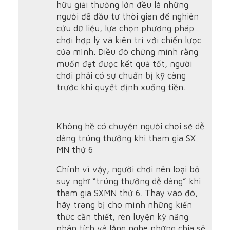
hữu giải thưởng lớn đều là những
người đã đầu tư thời gian để nghiên
cứu dữ liệu, lựa chọn phương pháp
chơi hợp lý và kiên trì với chiến lược
của mình. Điều đó chứng minh rằng
muốn đạt được kết quả tốt, người
chơi phải có sự chuẩn bị kỹ càng
trước khi quyết định xuống tiền.
Không hề có chuyện người chơi sẽ dễ
dàng trúng thưởng khi tham gia SX
MN thứ 6
Chính vì vậy, người chơi nên loại bỏ
suy nghĩ “trúng thưởng dễ dàng” khi
tham gia SXMN thứ 6. Thay vào đó,
hãy trang bị cho mình những kiến
thức cần thiết, rèn luyện kỹ năng
phân tích và lắng nghe những chia sẻ