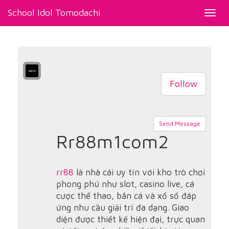
School Idol Tomodachi
Toggl
navig
Follow
Send Message
Rr88m1com2
rr88
là nhà cái uy tín với kho trò chơi
phong phú như slot, casino live, cá
cược thể thao, bắn cá và xổ số đáp
ứng nhu cầu giải trí đa dạng. Giao
diện được thiết kế hiện đại, trực quan