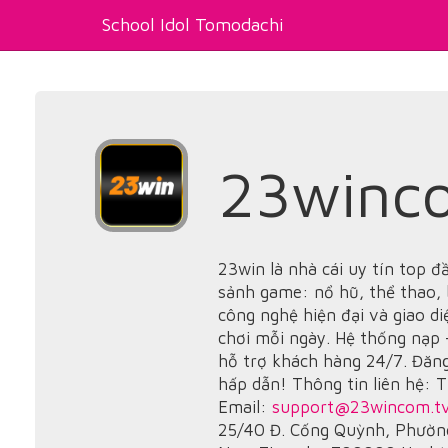
School Idol Tomodachi
23winc
23win là nhà cái uy tín top đầ
sảnh game: nổ hũ, thể thao, b
công nghệ hiện đại và giao d
chơi mỗi ngày. Hệ thống nạp 
hỗ trợ khách hàng 24/7. Đăn
hấp dẫn! Thông tin liên hệ:
Email:
support@23wincom.t
25/40 Đ. Cống Quỳnh, Phường